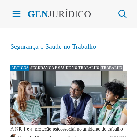
GEN
JURÍDICO
Segurança e Saúde no Trabalho
ARTIGOS
SEGURANÇA E SAÚDE NO TRABALHO
TRABALHO
A NR 1 e a proteção psicossocial no ambiente de trabalho