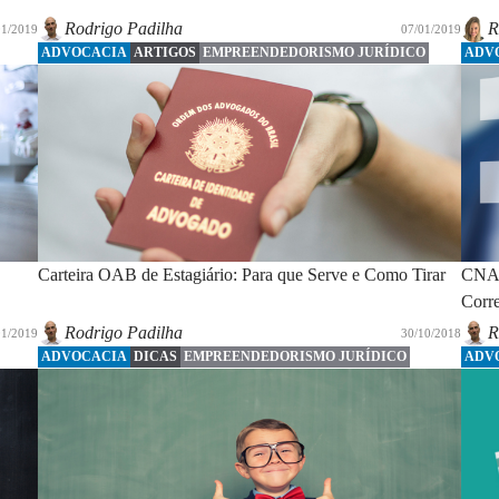
Rodrigo Padilha
R
01/2019
07/01/2019
ADVOCACIA
ARTIGOS
EMPREENDEDORISMO JURÍDICO
ADV
Carteira OAB de Estagiário: Para que Serve e Como Tirar
CNAE
Corr
Rodrigo Padilha
R
01/2019
30/10/2018
ADVOCACIA
DICAS
EMPREENDEDORISMO JURÍDICO
ADV