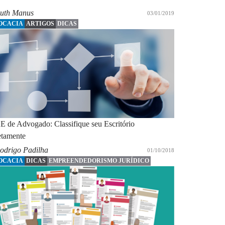
uth Manus
03/01/2019
OCACIA
ARTIGOS
DICAS
 de Advogado: Classifique seu Escritório
etamente
odrigo Padilha
01/10/2018
OCACIA
DICAS
EMPREENDEDORISMO JURÍDICO