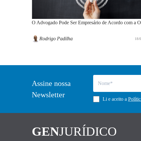
O Advogado Pode Ser Empresário de Acordo com a
Rodrigo Padilha
18/
Assine nossa
Newsletter
Li e aceito a
Políti
GEN
JURÍDICO