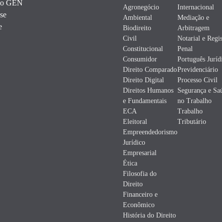
 do GEN
Agronegócio
Internacional
 se
Ambiental
Mediação e
e
Biodireito
Arbitragem
Civil
Notarial e Regis
Constitucional
Penal
Consumidor
Português Juríd
Direito Comparado
Previdenciário
Direito Digital
Processo Civil
Direitos Humanos
Segurança e Sa
e Fundamentais
no Trabalho
ECA
Trabalho
Eleitoral
Tributário
Empreendedorismo
Jurídico
Empresarial
Ética
Filosofia do
Direito
Financeiro e
Econômico
História do Direito