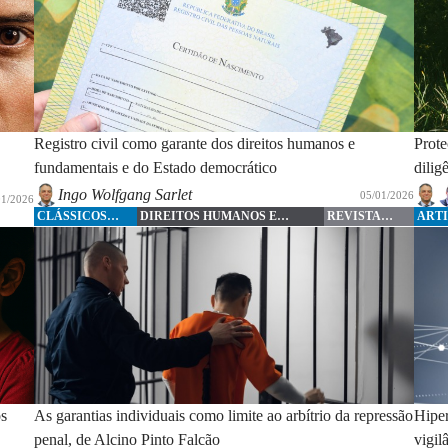
Registro civil como garante dos direitos humanos e
Prote
fundamentais e do Estado democrático
dilig
Ingo Wolfgang Sarlet
05/01/2026
01/2026
CLÁSSICOS
DIREITOS HUMANOS E
REVISTA
ART
FORENSE
FUNDAMENTAIS
FORENSE
os
As garantias individuais como limite ao arbítrio da repressão
Hiper
penal, de Alcino Pinto Falcão
vigil