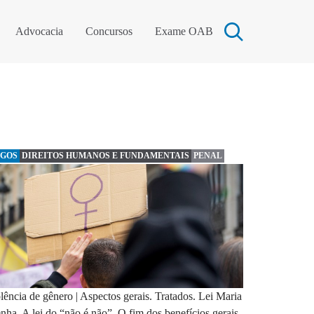
Advocacia
Concursos
Exame OAB
IGOS
DIREITOS HUMANOS E FUNDAMENTAIS
PENAL
lência de gênero | Aspectos gerais. Tratados. Lei Maria
nha. A lei do “não é não”. O fim dos benefícios gerais