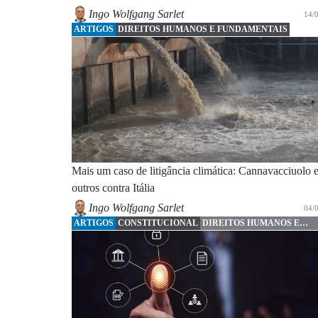
Ingo Wolfgang Sarlet
14/
ARTIGOS
DIREITOS HUMANOS E FUNDAMENTAIS
Mais um caso de litigância climática: Cannavacciuolo 
outros contra Itália
Ingo Wolfgang Sarlet
04/
ARTIGOS
CONSTITUCIONAL
DIREITOS HUMANOS E
FUNDAMENTAIS