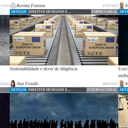
Revista Forense
I
07/2025
07/07/2025
ARTIGOS
DIREITOS HUMANOS E
EMPRESARIAL
ART
FUNDAMENTAIS
e
Sustentabilidade e dever de diligência
Execu
melh
Ana Frazão
I
06/2025
08/05/2025
ARTIGOS
DIREITOS HUMANOS E
INTERNACIONAL
ART
FUNDAMENTAIS