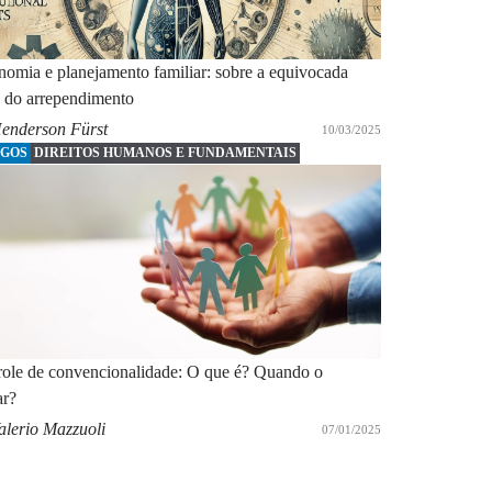
omia e planejamento familiar: sobre a equivocada
a do arrependimento
enderson Fürst
10/03/2025
IGOS
DIREITOS HUMANOS E FUNDAMENTAIS
role de convencionalidade: O que é? Quando o
ar?
alerio Mazzuoli
07/01/2025