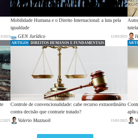
Mobilidade Humana e o Direito Internacional: a luta pela
Auton
igualdade
tutel
GEN Jurídico
H
03/2025
12/03/2025
ARTIGOS
DIREITOS HUMANOS E FUNDAMENTAIS
ART
te
Controle de convencionalidade: cabe recurso extraordinário
Cont
contra decisão que contrarie tratado?
aplic
Valerio Mazzuoli
V
02/2025
15/01/2025