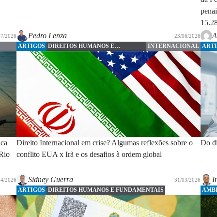
penai
15.2
Pedro Lenza
A
07/2026
23/06/2026
ARTIGOS
DIREITOS HUMANOS E
INTERNACIONAL
ART
FUNDAMENTAIS
ica
Direito Internacional em crise? Algumas reflexões sobre o
Do di
 Rio
conflito EUA x Irã e os desafios à ordem global
Sidney Guerra
I
04/2026
31/03/2026
ARTIGOS
DIREITOS HUMANOS E FUNDAMENTAIS
AMB