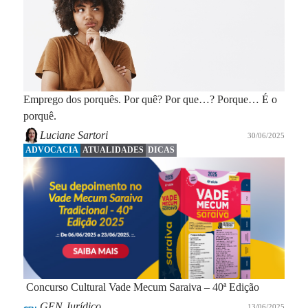
Emprego dos porquês. Por quê? Por que…? Porque… É o
porquê.
Luciane Sartori
30/06/2025
ADVOCACIA
ATUALIDADES
DICAS
Concurso Cultural Vade Mecum Saraiva – 40ª Edição
GEN Jurídico
13/06/2025