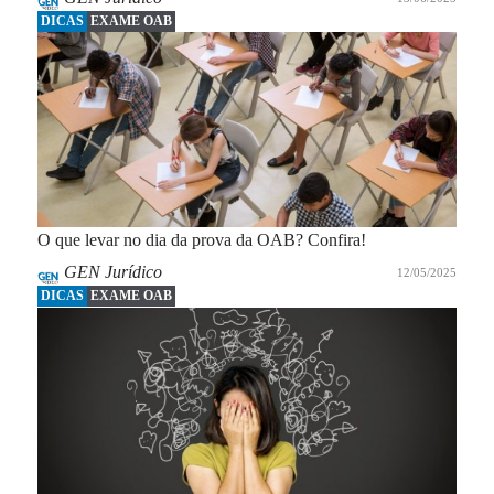
DICAS
EXAME OAB
O que levar no dia da prova da OAB? Confira!
GEN Jurídico
12/05/2025
DICAS
EXAME OAB