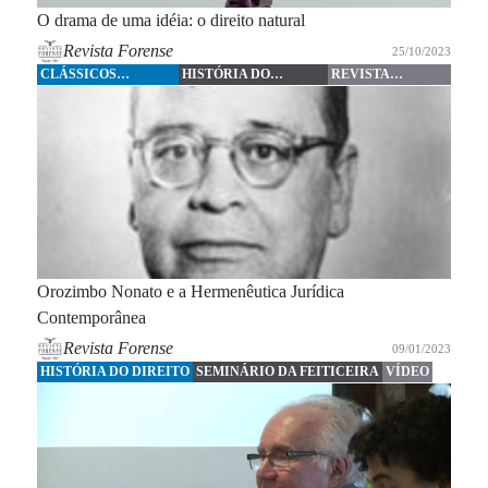
O drama de uma idéia: o direito natural
Revista Forense
25/10/2023
CLÁSSICOS
HISTÓRIA DO
REVISTA
FORENSE
DIREITO
FORENSE
Orozimbo Nonato e a Hermenêutica Jurídica
Contemporânea
Revista Forense
09/01/2023
HISTÓRIA DO DIREITO
SEMINÁRIO DA FEITICEIRA
VÍDEO