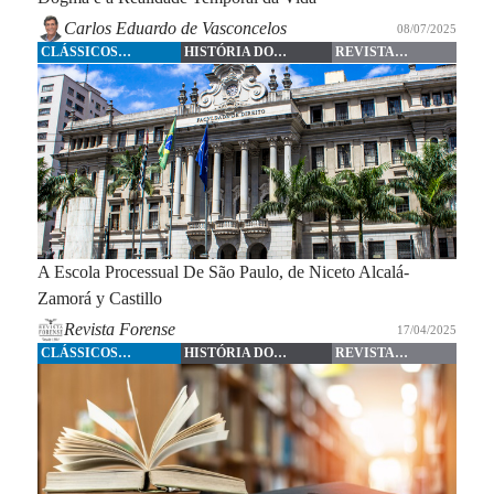
Carlos Eduardo de Vasconcelos
08/07/2025
CLÁSSICOS
HISTÓRIA DO
REVISTA
FORENSE
DIREITO
FORENSE
A Escola Processual De São Paulo, de Niceto Alcalá-
Zamorá y Castillo
Revista Forense
17/04/2025
CLÁSSICOS
HISTÓRIA DO
REVISTA
FORENSE
DIREITO
FORENSE