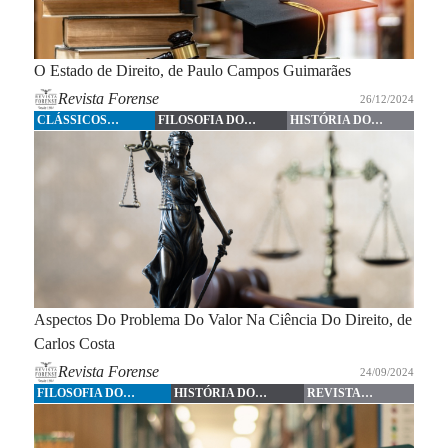
O Estado de Direito, de Paulo Campos Guimarães
Revista Forense
26/12/2024
CLÁSSICOS
FILOSOFIA DO
HISTÓRIA DO
FORENSE
DIREITO
DIREITO
Aspectos Do Problema Do Valor Na Ciência Do Direito, de
Carlos Costa
Revista Forense
24/09/2024
FILOSOFIA DO
HISTÓRIA DO
REVISTA
DIREITO
DIREITO
FORENSE