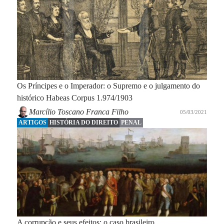
Os Príncipes e o Imperador: o Supremo e o julgamento do
histórico Habeas Corpus 1.974/1903
Marcílio Toscano Franca Filho
05/03/2021
ARTIGOS
HISTÓRIA DO DIREITO
PENAL
A corrupção e seus efeitos: o caso brasileiro